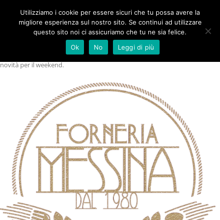
Utilizziamo i cookie per essere sicuri che tu possa avere la
image
migliore esperienza sul nostro sito. Se continui ad utilizzare
questo sito noi ci assicuriamo che tu ne sia felice.
Ok
No
Leggi di più
Pubblicato
13 Maggio 2026
alle
623 × 556
in
Un venerdì con Rapitalà e due
novità per il weekend
.