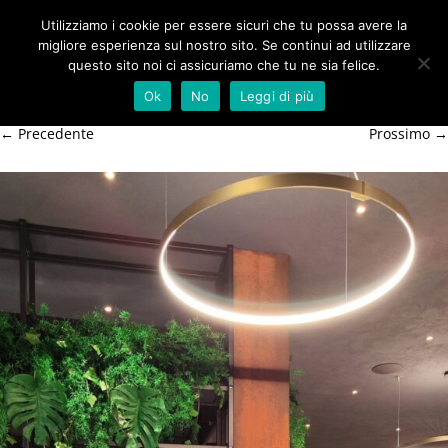
Utilizziamo i cookie per essere sicuri che tu possa avere la
IMG-20250621-WA0010
migliore esperienza sul nostro sito. Se continui ad utilizzare
questo sito noi ci assicuriamo che tu ne sia felice.
Ok
No
Leggi di più
Pubblicato
25 Giugno 2025
alle
899 × 1600
in
palermo
.
← Precedente
Prossimo →